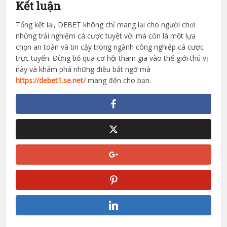
Kết luận
Tổng kết lại, DEBET không chỉ mang lại cho người chơi
những trải nghiệm cá cược tuyệt vời mà còn là một lựa
chọn an toàn và tin cậy trong ngành công nghiệp cá cược
trực tuyến. Đừng bỏ qua cơ hội tham gia vào thế giới thú vị
này và khám phá những điều bất ngờ mà
https://debet1.se.net/
mang đến cho bạn.