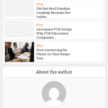
Blog
Slot Bet Kecil Panduan
Lengkap Bermain Slot
Online...
Blog
Aerospace PCB Design:
Why PCB Fabrication
Companies...
Blog
How Answering the
Phone on Time Keeps
Your...
About the author