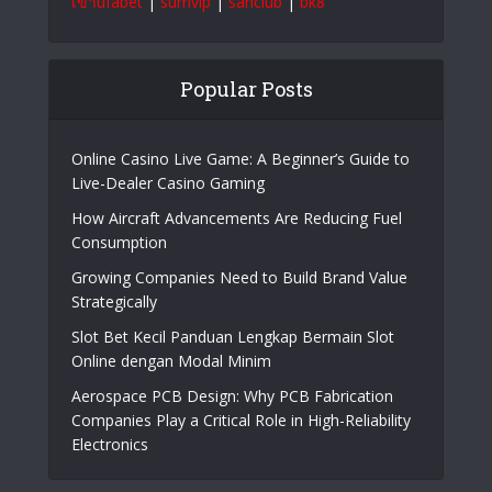
เข้าufabet
|
sumvip
|
sanclub
|
bk8
Popular Posts
Online Casino Live Game: A Beginner’s Guide to
Live-Dealer Casino Gaming
How Aircraft Advancements Are Reducing Fuel
Consumption
Growing Companies Need to Build Brand Value
Strategically
Slot Bet Kecil Panduan Lengkap Bermain Slot
Online dengan Modal Minim
Aerospace PCB Design: Why PCB Fabrication
Companies Play a Critical Role in High-Reliability
Electronics