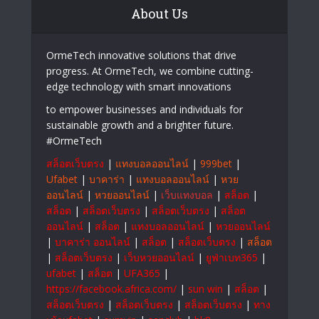
About Us
OrmeTech innovative solutions that drive
progress. At OrmeTech, we combine cutting-
edge technology with smart innovations
to empower businesses and individuals for
sustainable growth and a brighter future.
#OrmeTech
สล็อตเว็บตรง
|
แทงบอลออนไลน์
|
999bet
|
Ufabet
|
บาคาร่า
|
แทงบอลออนไลน์
|
หวย
ออนไลน์
|
หวยออนไลน์
|
เว็บแทงบอล
|
สล็อต
|
สล็อต
|
สล็อตเว็บตรง
|
สล็อตเว็บตรง
|
สล็อต
ออนไลน์
|
สล็อต
|
แทงบอลออนไลน์
|
หวยออนไลน์
|
บาคาร่า ออนไลน์
|
สล็อต
|
สล็อตเว็บตรง
|
สล็อต
|
สล็อตเว็บตรง
|
เว็บหวยออนไลน์
|
ยูฟ่าเบท365
|
ufabet
|
สล็อต
|
UFA365
|
https://facebook.africa.com/
|
sun win
|
สล็อต
|
สล็อตเว็บตรง
|
สล็อตเว็บตรง
|
สล็อตเว็บตรง
|
ทาง