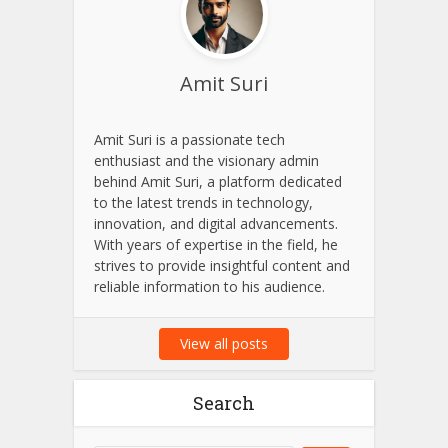
Amit Suri
Amit Suri is a passionate tech
enthusiast and the visionary admin
behind Amit Suri, a platform dedicated
to the latest trends in technology,
innovation, and digital advancements.
With years of expertise in the field, he
strives to provide insightful content and
reliable information to his audience.
View all posts
Search