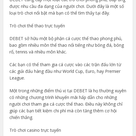
được nhu cầu đa dạng của người chơi. Dưới đây là một số
loại trò chơi nổi bật mà bạn có thể tìm thấy tại đây.
Trò chơi thể thao trực tuyến
DEBET sở hữu một bộ phận cá cược thể thao phong phú,
bao gồm nhiều môn thể thao nổi tiếng như bóng đá, bóng
rổ, tennis và nhiều môn khác.
Các bạn có thể tham gia cá cược vào các trận đấu lớn từ
các giải đấu hàng đầu như World Cup, Euro, hay Premier
League.
Một trong những điểm thú vị tại DEBET là họ thường xuyên
có những chương trình khuyến mãi hấp dẫn cho những
người chơi tham gia cá cược thể thao. Điều này không chỉ
giúp các bạn tiết kiệm chi phí mà còn tăng thêm cơ hội
chiến thắng.
Trò chơi casino trực tuyến