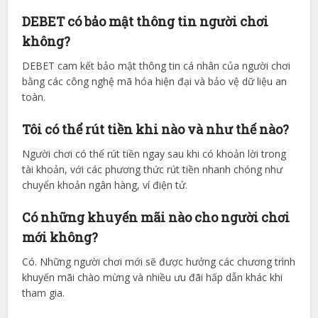
DEBET có bảo mật thông tin người chơi
không?
DEBET cam kết bảo mật thông tin cá nhân của người chơi
bằng các công nghệ mã hóa hiện đại và bảo vệ dữ liệu an
toàn.
Tôi có thể rút tiền khi nào và như thế nào?
Người chơi có thể rút tiền ngay sau khi có khoản lời trong
tài khoản, với các phương thức rút tiền nhanh chóng như
chuyển khoản ngân hàng, ví điện tử.
Có những khuyến mãi nào cho người chơi
mới không?
Có. Những người chơi mới sẽ được hưởng các chương trình
khuyến mãi chào mừng và nhiều ưu đãi hấp dẫn khác khi
tham gia.