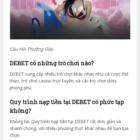
Câu Hỏi Thường Gặp
DEBET có những trò chơi nào?
DEBET cung cấp nhiều trò chơi khác nhau như cá cược thể
thao, trò chơi casino trực tuyến, và các trò chơi slots
phong phú.
Quy trình nạp tiền tại DEBET có phức tạp
không?
Không hề. Quy trình nạp tiền tại DEBET rất đơn giản và
nhanh chóng, với nhiều phương thức khác nhau để bạn lựa
chọn.