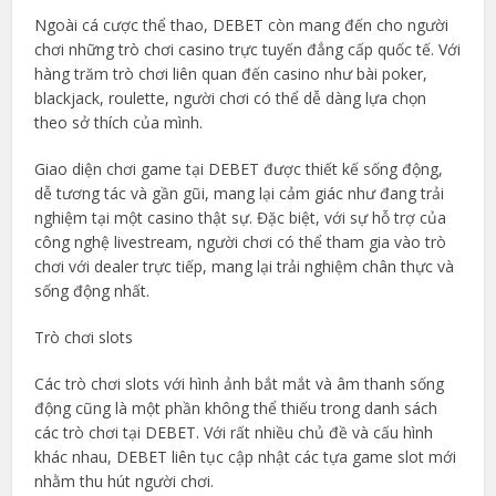
Ngoài cá cược thể thao, DEBET còn mang đến cho người
chơi những trò chơi casino trực tuyến đẳng cấp quốc tế. Với
hàng trăm trò chơi liên quan đến casino như bài poker,
blackjack, roulette, người chơi có thể dễ dàng lựa chọn
theo sở thích của mình.
Giao diện chơi game tại DEBET được thiết kế sống động,
dễ tương tác và gần gũi, mang lại cảm giác như đang trải
nghiệm tại một casino thật sự. Đặc biệt, với sự hỗ trợ của
công nghệ livestream, người chơi có thể tham gia vào trò
chơi với dealer trực tiếp, mang lại trải nghiệm chân thực và
sống động nhất.
Trò chơi slots
Các trò chơi slots với hình ảnh bắt mắt và âm thanh sống
động cũng là một phần không thể thiếu trong danh sách
các trò chơi tại DEBET. Với rất nhiều chủ đề và cấu hình
khác nhau, DEBET liên tục cập nhật các tựa game slot mới
nhằm thu hút người chơi.