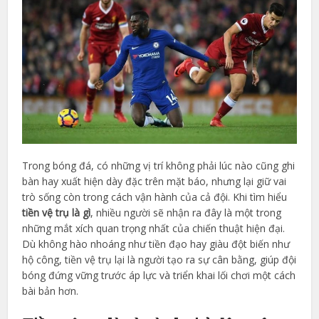
Trong bóng đá, có những vị trí không phải lúc nào cũng ghi
bàn hay xuất hiện dày đặc trên mặt báo, nhưng lại giữ vai
trò sống còn trong cách vận hành của cả đội. Khi tìm hiểu
tiền vệ trụ là gì
, nhiều người sẽ nhận ra đây là một trong
những mắt xích quan trọng nhất của chiến thuật hiện đại.
Dù không hào nhoáng như tiền đạo hay giàu đột biến như
hộ công, tiền vệ trụ lại là người tạo ra sự cân bằng, giúp đội
bóng đứng vững trước áp lực và triển khai lối chơi một cách
bài bản hơn.