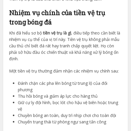
Nhiệm vụ chính của tiền vệ trụ
trong bóng đá
Khi đã hiểu sơ bộ
tiền vệ trụ là gì
, điều tiếp theo cần biết là
nhiệm vụ cụ thể của vị trí này. Tiền vệ trụ không phải mẫu
cầu thủ chỉ biết đá rát hay tranh chấp quyết liệt. Họ còn
phải sở hữu đầu óc chiến thuật và khả năng xử lý bóng ổn
định.
Một tiền vệ trụ thường đảm nhận các nhiệm vụ chính sau:
Đánh chặn các pha lên bóng từ trung lộ của đối
phương
Thu hồi bóng và giảm áp lực cho hàng thủ
Giữ cự ly đội hình, bọc lót cho hậu vệ biên hoặc trung
vệ
Chuyền bóng an toàn, duy trì nhịp chơi cho toàn đội
Chuyển trạng thái từ phòng ngự sang tấn công