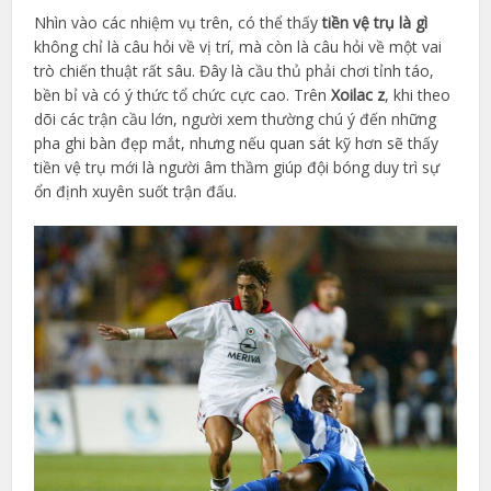
Nhìn vào các nhiệm vụ trên, có thể thấy
tiền vệ trụ là gì
không chỉ là câu hỏi về vị trí, mà còn là câu hỏi về một vai
trò chiến thuật rất sâu. Đây là cầu thủ phải chơi tỉnh táo,
bền bỉ và có ý thức tổ chức cực cao. Trên
Xoilac z
, khi theo
dõi các trận cầu lớn, người xem thường chú ý đến những
pha ghi bàn đẹp mắt, nhưng nếu quan sát kỹ hơn sẽ thấy
tiền vệ trụ mới là người âm thầm giúp đội bóng duy trì sự
ổn định xuyên suốt trận đấu.