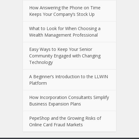
How Answering the Phone on Time
Keeps Your Company’s Stock Up
What to Look for When Choosing a
Wealth Management Professional
Easy Ways to Keep Your Senior
Community Engaged with Changing
Technology
A Beginner’s Introduction to the LLWIN
Platform
How Incorporation Consultants Simplify
Business Expansion Plans
PepeShop and the Growing Risks of
Online Card Fraud Markets