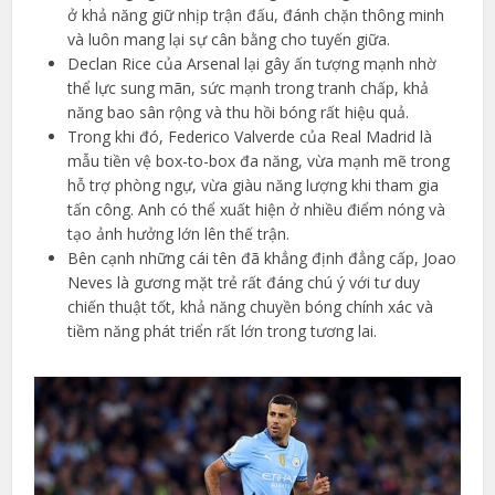
ở khả năng giữ nhịp trận đấu, đánh chặn thông minh
và luôn mang lại sự cân bằng cho tuyến giữa.
Declan Rice của Arsenal lại gây ấn tượng mạnh nhờ
thể lực sung mãn, sức mạnh trong tranh chấp, khả
năng bao sân rộng và thu hồi bóng rất hiệu quả.
Trong khi đó, Federico Valverde của Real Madrid là
mẫu tiền vệ box-to-box đa năng, vừa mạnh mẽ trong
hỗ trợ phòng ngự, vừa giàu năng lượng khi tham gia
tấn công. Anh có thể xuất hiện ở nhiều điểm nóng và
tạo ảnh hưởng lớn lên thế trận.
Bên cạnh những cái tên đã khẳng định đẳng cấp, Joao
Neves là gương mặt trẻ rất đáng chú ý với tư duy
chiến thuật tốt, khả năng chuyền bóng chính xác và
tiềm năng phát triển rất lớn trong tương lai.