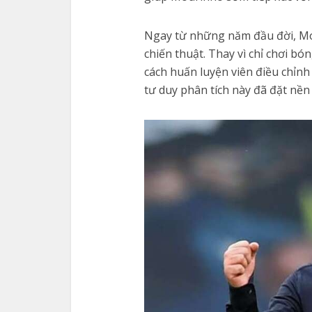
Ngay từ những năm đầu đời, Mo
chiến thuật. Thay vì chỉ chơi b
cách huấn luyện viên điều chỉnh
tư duy phân tích này đã đặt nề