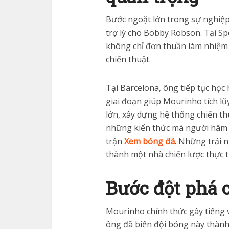
Bước ngoặt lớn trong sự nghiệp
trợ lý cho Bobby Robson. Tại Sp
không chỉ đơn thuần làm nhiệm
chiến thuật.
Tại Barcelona, ông tiếp tục học 
giai đoạn giúp Mourinho tích lũ
lớn, xây dựng hệ thống chiến thu
những kiến thức mà người hâm m
trận
Xem bóng đá
. Những trải 
thành một nhà chiến lược thực 
Bước đột phá 
Mourinho chính thức gây tiếng v
ông đã biến đội bóng này thành 