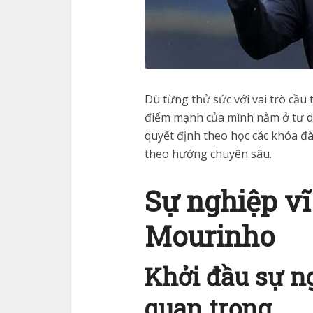
Dù từng thử sức với vai trò cầ
điểm mạnh của mình nằm ở tư du
quyết định theo học các khóa đà
theo hướng chuyên sâu.
Sự nghiệp vĩ
Mourinho
Khởi đầu sự n
quan trọng