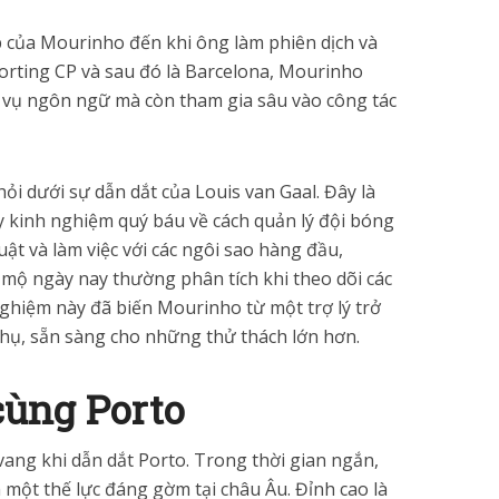
 của Mourinho đến khi ông làm phiên dịch và
orting CP và sau đó là Barcelona, Mourinho
 vụ ngôn ngữ mà còn tham gia sâu vào công tác
hỏi dưới sự dẫn dắt của Louis van Gaal. Đây là
y kinh nghiệm quý báu về cách quản lý đội bóng
ật và làm việc với các ngôi sao hàng đầu,
ộ ngày nay thường phân tích khi theo dõi các
nghiệm này đã biến Mourinho từ một trợ lý trở
thụ, sẵn sàng cho những thử thách lớn hơn.
cùng Porto
ang khi dẫn dắt Porto. Trong thời gian ngắn,
một thế lực đáng gờm tại châu Âu. Đỉnh cao là