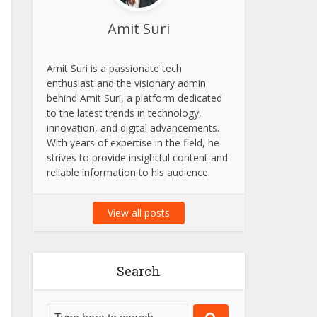
Amit Suri
Amit Suri is a passionate tech
enthusiast and the visionary admin
behind Amit Suri, a platform dedicated
to the latest trends in technology,
innovation, and digital advancements.
With years of expertise in the field, he
strives to provide insightful content and
reliable information to his audience.
View all posts
Search