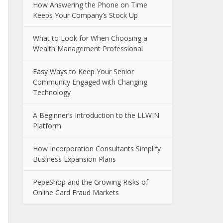
How Answering the Phone on Time
Keeps Your Company’s Stock Up
What to Look for When Choosing a
Wealth Management Professional
Easy Ways to Keep Your Senior
Community Engaged with Changing
Technology
A Beginner’s Introduction to the LLWIN
Platform
How Incorporation Consultants Simplify
Business Expansion Plans
PepeShop and the Growing Risks of
Online Card Fraud Markets