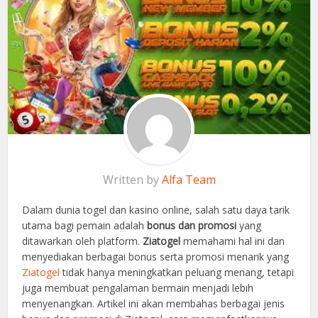
Written by
Alfa Team
Dalam dunia togel dan kasino online, salah satu daya tarik
utama bagi pemain adalah
bonus dan promosi
yang
ditawarkan oleh platform.
Ziatogel
memahami hal ini dan
menyediakan berbagai bonus serta promosi menarik yang
Ziatogel
tidak hanya meningkatkan peluang menang, tetapi
juga membuat pengalaman bermain menjadi lebih
menyenangkan. Artikel ini akan membahas berbagai jenis