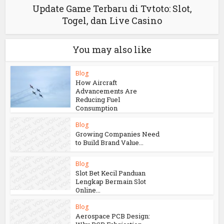
Update Game Terbaru di Tvtoto: Slot,
Togel, dan Live Casino
You may also like
Blog
How Aircraft
Advancements Are
Reducing Fuel
Consumption
Blog
Growing Companies Need
to Build Brand Value...
Blog
Slot Bet Kecil Panduan
Lengkap Bermain Slot
Online...
Blog
Aerospace PCB Design: