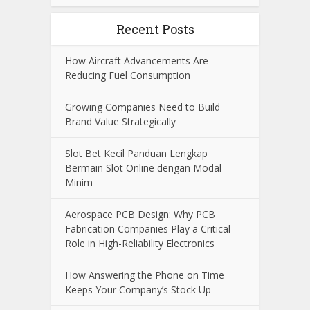
Recent Posts
How Aircraft Advancements Are
Reducing Fuel Consumption
Growing Companies Need to Build
Brand Value Strategically
Slot Bet Kecil Panduan Lengkap
Bermain Slot Online dengan Modal
Minim
Aerospace PCB Design: Why PCB
Fabrication Companies Play a Critical
Role in High-Reliability Electronics
How Answering the Phone on Time
Keeps Your Company’s Stock Up