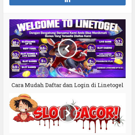
Cara Mudah Daftar dan Login di Linetogel