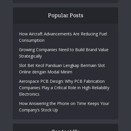
Popular Posts
How Aircraft Advancements Are Reducing Fuel
Consumption
Growing Companies Need to Build Brand Value
Strategically
Slot Bet Kecil Panduan Lengkap Bermain Slot
Online dengan Modal Minim
Aerospace PCB Design: Why PCB Fabrication
Companies Play a Critical Role in High-Reliability
Electronics
How Answering the Phone on Time Keeps Your
Company’s Stock Up