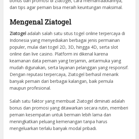
bonus dan promosi di Ziatogel, cara memanfaatkannya,
dan tips agar pemain bisa meraih keuntungan maksimal.
Mengenal Ziatogel
Ziatogel
adalah salah satu situs togel online terpercaya di
Indonesia yang menyediakan berbagai jenis permainan
populer, mulai dari togel 2D, 3D, hingga 4D, serta slot
online dan live casino. Platform ini dikenal karena
keamanan data pemain yang terjamin, antarmuka yang
mudah digunakan, serta layanan pelanggan yang responsif.
Dengan reputasi terpercaya, Ziatogel berhasil menarik
banyak pemain dari berbagai kalangan, baik pemula
maupun profesional.
Salah satu faktor yang membuat Ziatogel diminati adalah
bonus dan promosi yang ditawarkan secara rutin, memberi
pemain kesempatan untuk bermain lebih lama dan
meningkatkan peluang kemenangan tanpa harus
mengeluarkan terlalu banyak modal pribadi.