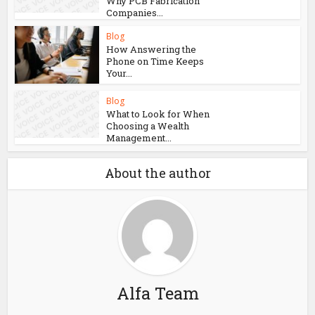
Why PCB Fabrication
Companies...
Blog
How Answering the
Phone on Time Keeps
Your...
Blog
What to Look for When
Choosing a Wealth
Management...
About the author
Alfa Team