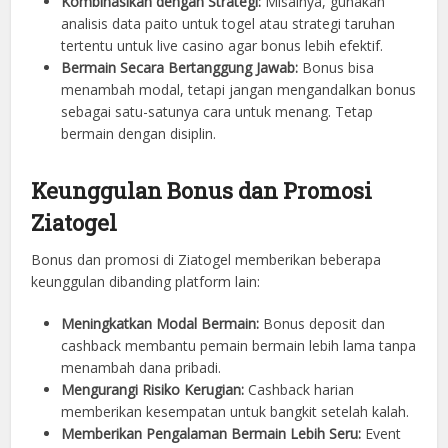
Kombinasikan dengan Strategi:
Misalnya, gunakan
analisis data paito untuk togel atau strategi taruhan
tertentu untuk live casino agar bonus lebih efektif.
Bermain Secara Bertanggung Jawab:
Bonus bisa
menambah modal, tetapi jangan mengandalkan bonus
sebagai satu-satunya cara untuk menang. Tetap
bermain dengan disiplin.
Keunggulan Bonus dan Promosi
Ziatogel
Bonus dan promosi di Ziatogel memberikan beberapa
keunggulan dibanding platform lain:
Meningkatkan Modal Bermain:
Bonus deposit dan
cashback membantu pemain bermain lebih lama tanpa
menambah dana pribadi.
Mengurangi Risiko Kerugian:
Cashback harian
memberikan kesempatan untuk bangkit setelah kalah.
Memberikan Pengalaman Bermain Lebih Seru:
Event