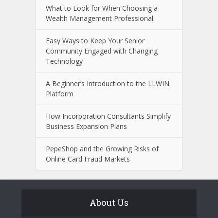
What to Look for When Choosing a
Wealth Management Professional
Easy Ways to Keep Your Senior
Community Engaged with Changing
Technology
A Beginner’s Introduction to the LLWIN
Platform
How Incorporation Consultants Simplify
Business Expansion Plans
PepeShop and the Growing Risks of
Online Card Fraud Markets
About Us