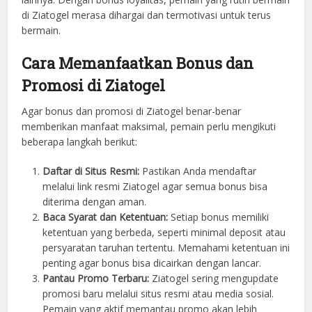
di Ziatogel merasa dihargai dan termotivasi untuk terus
bermain.
Cara Memanfaatkan Bonus dan
Promosi di Ziatogel
Agar bonus dan promosi di Ziatogel benar-benar
memberikan manfaat maksimal, pemain perlu mengikuti
beberapa langkah berikut:
Daftar di Situs Resmi:
Pastikan Anda mendaftar
melalui link resmi Ziatogel agar semua bonus bisa
diterima dengan aman.
Baca Syarat dan Ketentuan:
Setiap bonus memiliki
ketentuan yang berbeda, seperti minimal deposit atau
persyaratan taruhan tertentu. Memahami ketentuan ini
penting agar bonus bisa dicairkan dengan lancar.
Pantau Promo Terbaru:
Ziatogel sering mengupdate
promosi baru melalui situs resmi atau media sosial.
Pemain yang aktif memantau promo akan lebih