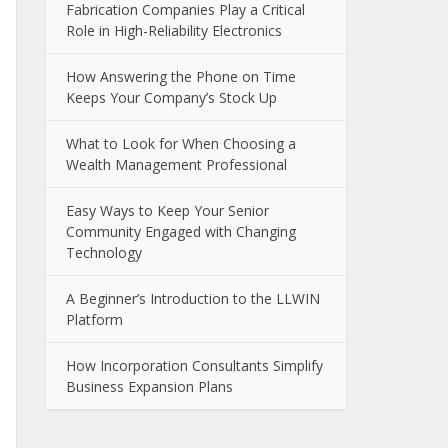
Fabrication Companies Play a Critical
Role in High-Reliability Electronics
How Answering the Phone on Time
Keeps Your Company’s Stock Up
What to Look for When Choosing a
Wealth Management Professional
Easy Ways to Keep Your Senior
Community Engaged with Changing
Technology
A Beginner’s Introduction to the LLWIN
Platform
How Incorporation Consultants Simplify
Business Expansion Plans