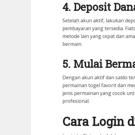
4. Deposit Dan
Setelah akun aktif, lakukan d
pembayaran yang tersedia. Fiat
metode lain yang cepat dan ama
bermain.
5. Mulai Berm
Dengan akun aktif dan saldo ter
permainan togel favorit dan m
jenis permainan yang cocok un
profesional.
Cara Login d