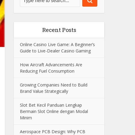
Recent Posts
Online Casino Live Game: A Beginner’s
Guide to Live-Dealer Casino Gaming
How Aircraft Advancements Are
Reducing Fuel Consumption
Growing Companies Need to Build
Brand Value Strategically
Slot Bet Kecil Panduan Lengkap
Bermain Slot Online dengan Modal
Minim
Aerospace PCB Design: Why PCB