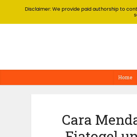
Disclaimer: We provide paid authorship to contr
s
Home
Cara Menda
Fiatogel 