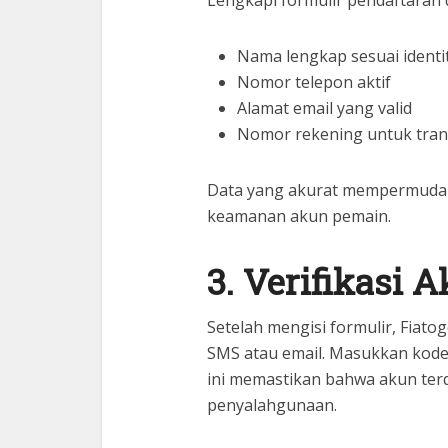
Lengkapi formulir pendaftaran d
Nama lengkap sesuai identi
Nomor telepon aktif
Alamat email yang valid
Nomor rekening untuk trans
Data yang akurat mempermudah 
keamanan akun pemain.
3. Verifikasi 
Setelah mengisi formulir, Fiato
SMS atau email. Masukkan kode 
ini memastikan bahwa akun terd
penyalahgunaan.