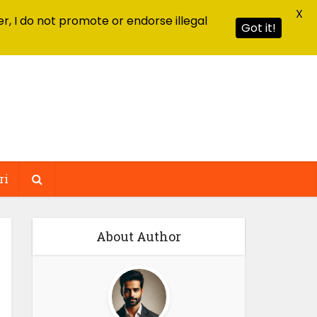
X
r, I do not promote or endorse illegal
Got it!
ri
About Author