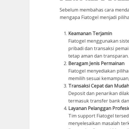
Sebelum membahas cara mendaf
mengapa Fiatogel menjadi pilih
Keamanan Terjamin
Fiatogel menggunakan siste
pribadi dan transaksi pemai
tetap aman dan transparan.
Beragam Jenis Permainan
Fiatogel menyediakan pilih
memilih sesuai kemampuan, 
Transaksi Cepat dan Muda
Deposit dan penarikan dila
termasuk transfer bank dan 
Layanan Pelanggan Profesi
Tim support Fiatogel ters
menyelesaikan masalah terka