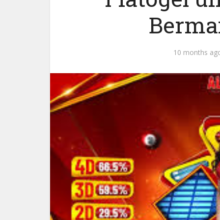
Berma
10 months ag