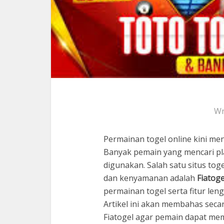
Wr
Permainan togel online kini menj
Banyak pemain yang mencari pl
digunakan. Salah satu situs to
dan kenyamanan adalah
Fiatoge
permainan togel serta fitur l
Artikel ini akan membahas secar
Fiatogel agar pemain dapat me