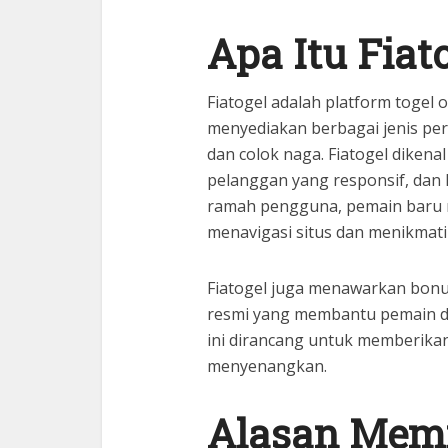
Apa Itu Fiat
Fiatogel adalah platform togel o
menyediakan berbagai jenis per
dan colok naga. Fiatogel diken
pelanggan yang responsif, dan
ramah pengguna, pemain baru
menavigasi situs dan menikmat
Fiatogel juga menawarkan bonu
resmi yang membantu pemain da
ini dirancang untuk memberik
menyenangkan.
Alasan Memi