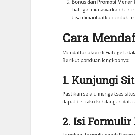
Bonus dan Promosi Menari
Fiatogel menawarkan bonus 
bisa dimanfaatkan untuk me
Cara Mendaft
Mendaftar akun di Fiatogel ada
Berikut panduan lengkapnya:
1. Kunjungi Si
Pastikan selalu mengakses situ
dapat berisiko kehilangan data 
2. Isi Formuli