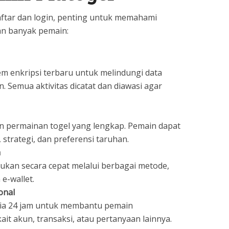
tar dan login, penting untuk memahami
an banyak pemain:
m enkripsi terbaru untuk melindungi data
n. Semua aktivitas dicatat dan diawasi agar
an permainan togel yang lengkap. Pemain dapat
strategi, dan preferensi taruhan.
h
kukan secara cepat melalui berbagai metode,
e-wallet.
onal
edia 24 jam untuk membantu pemain
it akun, transaksi, atau pertanyaan lainnya.