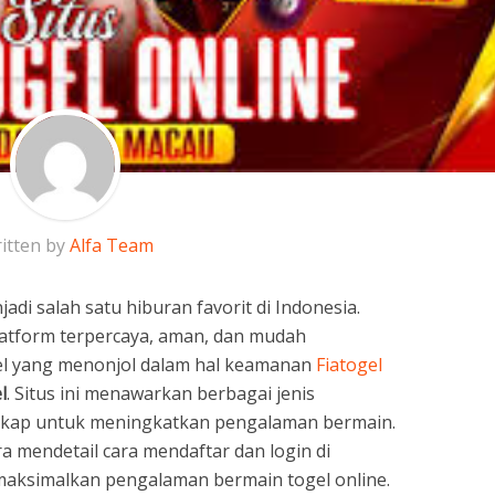
itten by
Alfa Team
adi salah satu hiburan favorit di Indonesia.
atform terpercaya, aman, dan mudah
gel yang menonjol dalam hal keamanan
Fiatogel
l
. Situs ini menawarkan berbagai jenis
engkap untuk meningkatkan pengalaman bermain.
a mendetail cara mendaftar dan login di
maksimalkan pengalaman bermain togel online.