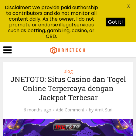
X
Disclaimer: We provide paid authorship
to contributors and do not monitor all
content daily. As the owner, I do not
Got it!
promote or endorse illegal services
such as betting, gambling, casino, or
CBD.
Blog
JNETOTO: Situs Casino dan Togel
Online Terpercaya dengan
Jackpot Terbesar
6 months ago
Add Comment
by
Amit Suri