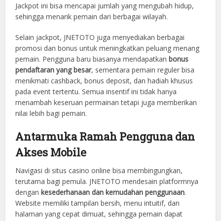
Jackpot ini bisa mencapai jumlah yang mengubah hidup,
sehingga menarik pemain dari berbagai wilayah.
Selain jackpot, JNETOTO juga menyediakan berbagai
promosi dan bonus untuk meningkatkan peluang menang
pemain. Pengguna baru biasanya mendapatkan
bonus
pendaftaran yang besar
, sementara pemain reguler bisa
menikmati cashback, bonus deposit, dan hadiah khusus
pada event tertentu. Semua insentif ini tidak hanya
menambah keseruan permainan tetapi juga memberikan
nilai lebih bagi pemain.
Antarmuka Ramah Pengguna dan
Akses Mobile
Navigasi di situs casino online bisa membingungkan,
terutama bagi pemula. JNETOTO mendesain platformnya
dengan
kesederhanaan dan kemudahan penggunaan
.
Website memiliki tampilan bersih, menu intuitif, dan
halaman yang cepat dimuat, sehingga pemain dapat