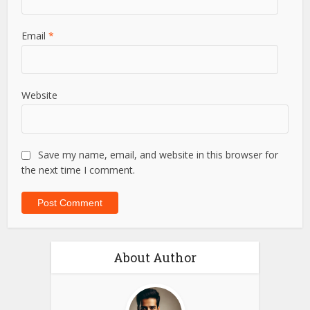
Email
*
Website
Save my name, email, and website in this browser for
the next time I comment.
About Author