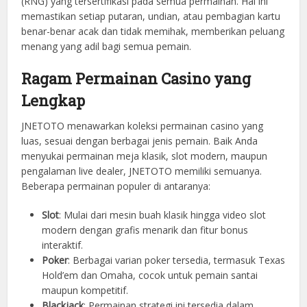
(RNG) yang tersertifikasi pada semua permainan. Hal ini
memastikan setiap putaran, undian, atau pembagian kartu
benar-benar acak dan tidak memihak, memberikan peluang
menang yang adil bagi semua pemain.
Ragam Permainan Casino yang
Lengkap
JNETOTO menawarkan koleksi permainan casino yang
luas, sesuai dengan berbagai jenis pemain. Baik Anda
menyukai permainan meja klasik, slot modern, maupun
pengalaman live dealer, JNETOTO memiliki semuanya.
Beberapa permainan populer di antaranya:
Slot
: Mulai dari mesin buah klasik hingga video slot
modern dengan grafis menarik dan fitur bonus
interaktif.
Poker
: Berbagai varian poker tersedia, termasuk Texas
Hold’em dan Omaha, cocok untuk pemain santai
maupun kompetitif.
Blackjack
: Permainan strategi ini tersedia dalam