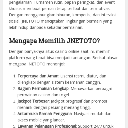
pengalaman. Turnamen rutin, papan peringkat, dan event
khusus membuat pemain tetap terlibat dan termotivasi.
Dengan menggabungkan hiburan, kompetisi, dan interaksi
sosial, JNETOTO menciptakan lingkungan bermain yang
lebih hidup daripada sekadar permainan.
Mengapa Memilih JNETOTO?
Dengan banyaknya situs casino online saat ini, memilih
platform yang tepat bisa menjadi tantangan. Berikut alasan
mengapa JNETOTO menonjol:
Terpercaya dan Aman
: Lisensi resmi, diatur, dan
dilengkapi dengan sistem keamanan canggih.
Ragam Permainan Lengkap
: Menawarkan berbagai
permainan casino dan togel.
Jackpot Terbesar
: Jackpot progresif dan promosi
menarik dengan peluang menang tinggi.
Antarmuka Ramah Pengguna
: Navigasi mudah dan
akses mobile yang lancar.
Layanan Pelanggan Profesional
: Support 24/7 untuk