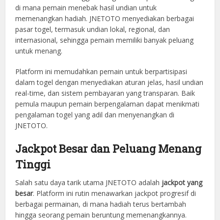
di mana pemain menebak hasil undian untuk
memenangkan hadiah. JNETOTO menyediakan berbagai
pasar togel, termasuk undian lokal, regional, dan
internasional, sehingga pemain memiliki banyak peluang
untuk menang.
Platform ini memudahkan pemain untuk berpartisipasi
dalam togel dengan menyediakan aturan jelas, hasil undian
real-time, dan sistem pembayaran yang transparan. Baik
pemula maupun pemain berpengalaman dapat menikmati
pengalaman togel yang adil dan menyenangkan di
JNETOTO.
Jackpot Besar dan Peluang Menang
Tinggi
Salah satu daya tarik utama JNETOTO adalah
jackpot yang
besar
. Platform ini rutin menawarkan jackpot progresif di
berbagai permainan, di mana hadiah terus bertambah
hingga seorang pemain beruntung memenangkannya.