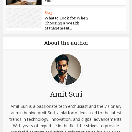
Your...
Blog
What to Look for When
Choosing a Wealth
Management...
About the author
Amit Suri
Amit Suri is a passionate tech enthusiast and the visionary
admin behind Amit Suri, a platform dedicated to the latest
trends in technology, innovation, and digital advancements.
With years of expertise in the field, he strives to provide