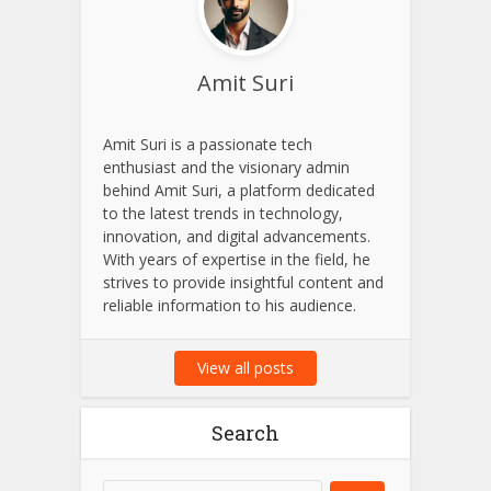
Amit Suri
Amit Suri is a passionate tech
enthusiast and the visionary admin
behind Amit Suri, a platform dedicated
to the latest trends in technology,
innovation, and digital advancements.
With years of expertise in the field, he
strives to provide insightful content and
reliable information to his audience.
View all posts
Search