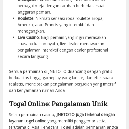
berbagai meja dengan taruhan berbeda sesuai
anggaran pemain.
Roulette
: Nikmati sensasi roda roulette Eropa,
Amerika, atau Prancis yang interaktif dan
menegangkan.
Live Casino
: Bagi pemain yang ingin merasakan
suasana kasino nyata, live dealer menawarkan
pengalaman interaktif dengan dealer profesional
secara langsung.
Semua permainan di JNETOTO dirancang dengan grafis
berkualitas tinggi, gameplay yang lancar, dan efek suara
realistis, menciptakan pengalaman perjudian yang imersif
dari kenyamanan rumah Anda.
Togel Online: Pengalaman Unik
Selain permainan casino,
JNETOTO juga terkenal dengan
layanan togel online
yang memiliki penggemar setia,
terutama di Asia Tenggara. Togel adalah permainan angka