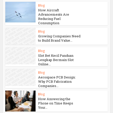
Hướng Dẫn Đăng Nhập Lucky88 – Trải
Nghiệm Cá Cược Thử Thách Và Thú Vị
You may also like
Blog
How Aircraft
Advancements Are
Reducing Fuel
Consumption
Blog
Growing Companies Need
to Build Brand Value...
Blog
Slot Bet Kecil Panduan
Lengkap Bermain Slot
Online...
Blog
Aerospace PCB Design: