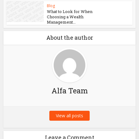
Why PCB Fabrication
Companies...
Blog
How Answering the
Phone on Time Keeps
Your...
Blog
What to Look for When
Choosing a Wealth
Management...
About the author
Alfa Team