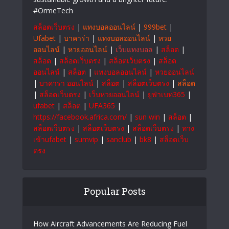
OrmeTech innovative solutions that drive
progress. At OrmeTech, we combine cutting-
edge technology with smart innovations
to empower businesses and individuals for
sustainable growth and a brighter future.
#OrmeTech
สล็อตเว็บตรง
|
แทงบอลออนไลน์
|
999bet
|
Ufabet
|
บาคาร่า
|
แทงบอลออนไลน์
|
หวย
ออนไลน์
|
หวยออนไลน์
|
เว็บแทงบอล
|
สล็อต
|
สล็อต
|
สล็อตเว็บตรง
|
สล็อตเว็บตรง
|
สล็อต
ออนไลน์
|
สล็อต
|
แทงบอลออนไลน์
|
หวยออนไลน์
|
บาคาร่า ออนไลน์
|
สล็อต
|
สล็อตเว็บตรง
|
สล็อต
|
สล็อตเว็บตรง
|
เว็บหวยออนไลน์
|
ยูฟ่าเบท365
|
ufabet
|
สล็อต
|
UFA365
|
https://facebook.africa.com/
|
sun win
|
สล็อต
|
สล็อตเว็บตรง
|
สล็อตเว็บตรง
|
สล็อตเว็บตรง
|
ทาง
เข้าufabet
|
sumvip
|
sanclub
|
bk8
|
สล็อตเว็บ
ตรง