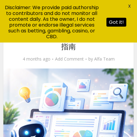
X
Disclaimer: We provide paid authorship
to contributors and do not monitor all
content daily. As the owner, I do not
Got it!
promote or endorse illegal services
such as betting, gambling, casino, or
CBD.
Blog
wps下载：官方安全下载与完整使用
指南
4 months ago
Add Comment
by
Alfa Team