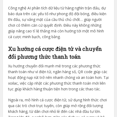
Công nghệ AI phân tích dữ liệu từ hàng nghìn trận đấu, dự
báo dựa trên các yếu tố như phong độ đội bóng, điều kiện
thi đấu, sự vắng mặt của cầu thủ chủ chốt… giúp người
chơi có thêm căn cứ quyết định. Điều này không những
giúp nâng cao tỉ lệ thắng mà còn hướng tới một mô hình
cá cược minh bạch, công bằng.
Xu hướng cá cược điện tử và chuyển
đổi phương thức thanh toán
Xu hướng chuyển đổi mạnh mẽ trong các phương thức
thanh toán như ví điện tử, ngân hàng số, QR code giúp các
hoạt động nạp rút trở nên nhanh chóng và an toàn hơn. Tại
xoilac, việc cập nhật các phương thức thanh toán mới liên
tục giúp khách hàng thuận tiện hơn trong các thao tác.
Ngoài ra, mô hình cá cược điện tử, sử dụng hình thức chơi
qua các trò chơi trực tuyến, còn giúp mở rộng đối tượng
khách hàng, từ dân chơi nhỏ lẻ đến các nhà đầu tư lớn.