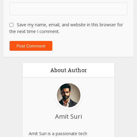
Save my name, email, and website in this browser for
the next time I comment.
About Author
Amit Suri
Amit Suri is a passionate tech