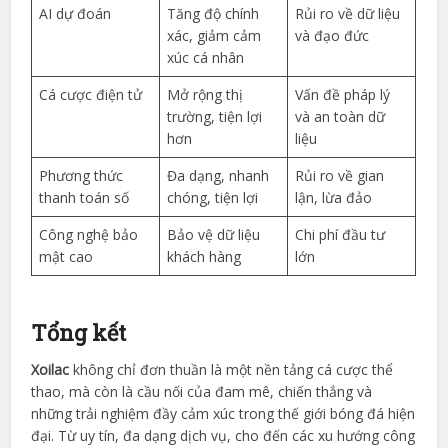
AI dự đoán
Tăng độ chính
Rủi ro về dữ liệu
xác, giảm cảm
và đạo đức
xúc cá nhân
Cá cược điện tử
Mở rộng thị
Vấn đề pháp lý
trường, tiện lợi
và an toàn dữ
hơn
liệu
Phương thức
Đa dạng, nhanh
Rủi ro về gian
thanh toán số
chóng, tiện lợi
lận, lừa đảo
Công nghệ bảo
Bảo vệ dữ liệu
Chi phí đầu tư
mật cao
khách hàng
lớn
Tổng kết
Xoilac
không chỉ đơn thuần là một nền tảng cá cược thể
thao, mà còn là cầu nối của đam mê, chiến thắng và
những trải nghiệm đầy cảm xúc trong thế giới bóng đá hiện
đại. Từ uy tín, đa dạng dịch vụ, cho đến các xu hướng công