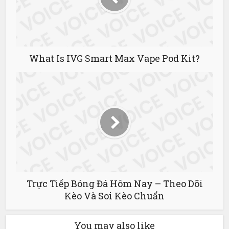
What Is IVG Smart Max Vape Pod Kit?
Trực Tiếp Bóng Đá Hôm Nay – Theo Dõi
Kèo Và Soi Kèo Chuẩn
You may also like