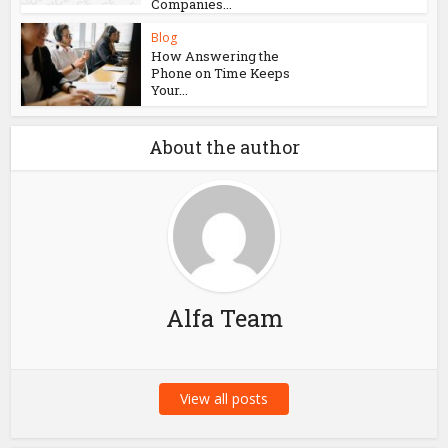
Companies...
Blog
How Answering the
Phone on Time Keeps
Your...
About the author
Alfa Team
View all posts