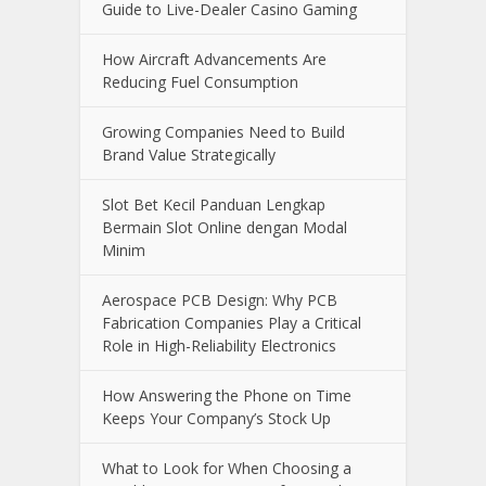
Guide to Live-Dealer Casino Gaming
How Aircraft Advancements Are
Reducing Fuel Consumption
Growing Companies Need to Build
Brand Value Strategically
Slot Bet Kecil Panduan Lengkap
Bermain Slot Online dengan Modal
Minim
Aerospace PCB Design: Why PCB
Fabrication Companies Play a Critical
Role in High-Reliability Electronics
How Answering the Phone on Time
Keeps Your Company’s Stock Up
What to Look for When Choosing a