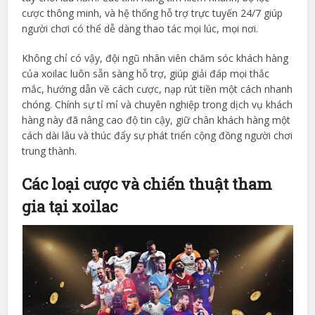
cược thông minh, và hệ thống hỗ trợ trực tuyến 24/7 giúp
người chơi có thể dễ dàng thao tác mọi lúc, mọi nơi.
Không chỉ có vậy, đội ngũ nhân viên chăm sóc khách hàng
của xoilac luôn sẵn sàng hỗ trợ, giúp giải đáp mọi thắc
mắc, hướng dẫn về cách cược, nạp rút tiền một cách nhanh
chóng. Chính sự tỉ mỉ và chuyên nghiệp trong dịch vụ khách
hàng này đã nâng cao độ tin cậy, giữ chân khách hàng một
cách dài lâu và thúc đẩy sự phát triển cộng đồng người chơi
trung thành.
Các loại cược và chiến thuật tham
gia tại xoilac