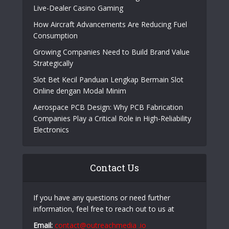
Live-Dealer Casino Gaming
How Aircraft Advancements Are Reducing Fuel
Consumption
Growing Companies Need to Build Brand Value
Strategically
Slot Bet Kecil Panduan Lengkap Bermain Slot
Online dengan Modal Minim
Aerospace PCB Design: Why PCB Fabrication
Companies Play a Critical Role in High-Reliability
Electronics
Contact Us
If you have any questions or need further
information, feel free to reach out to us at
Email:
contact@outreachmedia .io