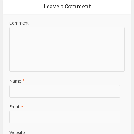
Leave a Comment
Comment
Name
*
Email
*
Website