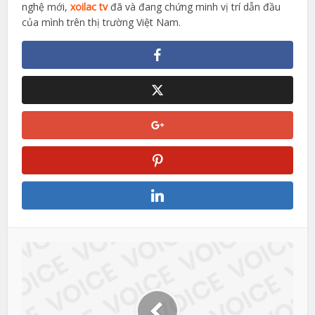
nghệ mới,
xoilac tv
đã và đang chứng minh vị trí dẫn đầu
của mình trên thị trường Việt Nam.