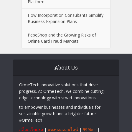
Platform
How Incorporation Consultants Simplify
Business Expansion Plans
PepeShop and the Growing Risks of
Online Card Fraud Markets
About Us
OrmeTech innovative solutions that drive
progress. At OrmeTech, we combine cutting-
edge technology with smart innovations
to empower businesses and individuals for
sustainable growth and a brighter future.
#OrmeTech
สล็อตเว็บตรง
|
แทงบอลออนไลน์
|
999bet
|