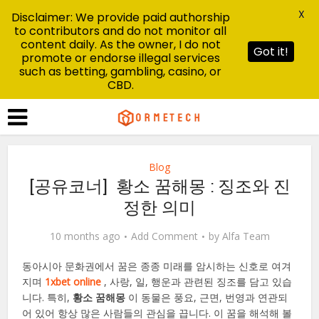
X
Disclaimer: We provide paid authorship
to contributors and do not monitor all
content daily. As the owner, I do not
Got it!
promote or endorse illegal services
such as betting, gambling, casino, or
CBD.
Blog
[공유코너] 황소 꿈해몽 : 징조와 진
정한 의미
10 months ago
Add Comment
by
Alfa Team
동아시아 문화권에서 꿈은 종종 미래를 암시하는 신호로 여겨
지며
1xbet online
, 사랑, 일, 행운과 관련된 징조를 담고 있습
니다. 특히,
황소 꿈해몽
이 동물은 풍요, 근면, 번영과 연관되
어 있어 항상 많은 사람들의 관심을 끕니다. 이 꿈을 해석해 볼